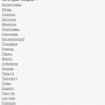
Аксессуары
Обувь
Одежда
Детское
Женское
Лонгсливы
Сандалии
Uncategorized
Пуховики
Ремень
Парка
Жилет
Дублёнки
Анорак
Пальто
Тренчкот
Плащ
Бушлат
Галстук
костюм
Premium