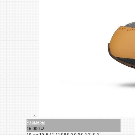
Размеры
16 000 ₽
10-en
10-5
11
115
85-2
9
95-2
7-5-2