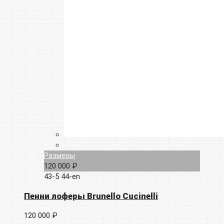
Размеры
120 000 ₽
43-5
44-en
Пенни лоферы Brunello Cucinelli
120 000 ₽