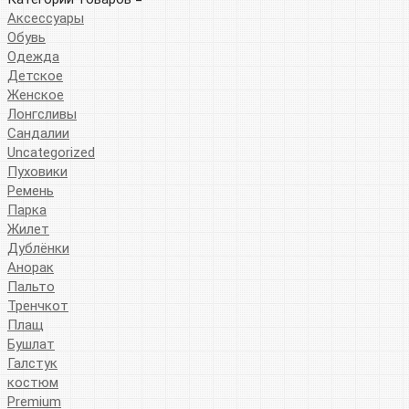
Аксессуары
Обувь
Одежда
Детское
Женское
Лонгсливы
Сандалии
Uncategorized
Пуховики
Ремень
Парка
Жилет
Дублёнки
Анорак
Пальто
Тренчкот
Плащ
Бушлат
Галстук
костюм
Premium