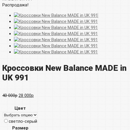
Распродажа!
Кроссовки New Balance MADE in
UK 991
Первоначальная
Текущая
40 000
р
28 000
р
цена
цена:
Цвет
составляла
28
светло-серый
40
000р.
Размер