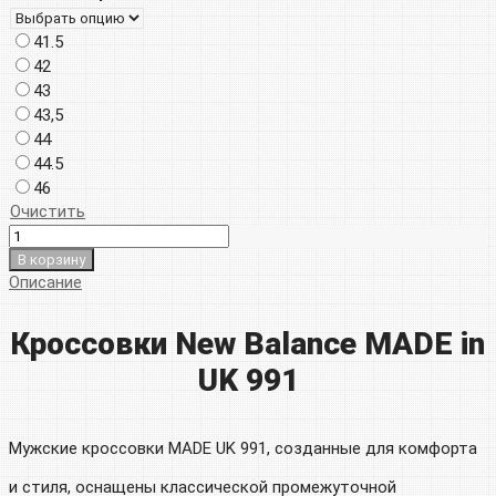
000р.
41.5
42
43
43,5
44
44.5
46
Очистить
В корзину
Описание
Кроссовки New Balance MADE in
UK 991
Мужские кроссовки MADE UK 991, созданные для комфорта
и стиля, оснащены классической промежуточной