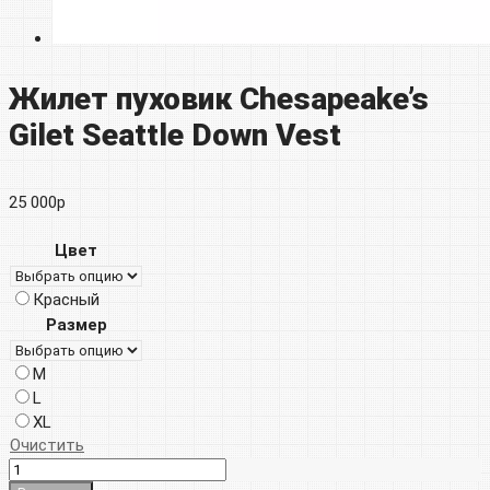
Жилет пуховик Chesapeake’s
Gilet Seattle Down Vest
25 000
р
Цвет
Красный
Размер
M
L
XL
Очистить