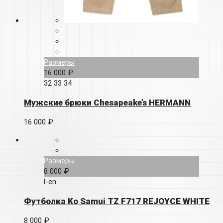
Размеры
16 000 ₽
32
33
34
Мужские брюки Chesapeake’s HERMANN
16 000 ₽
Размеры
8 000 ₽
l-en
Футболка Ko Samui TZ F717 REJOYCE WHITE
8 000 ₽