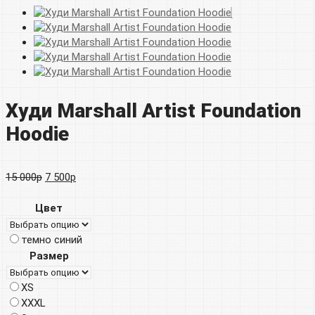
Худи Marshall Artist Foundation
Hoodie
Первоначальная
Текущая
15 000
р
7 500
р
цена
цена:
Цвет
составляла
7
темно синий
15
500р.
Размер
000р.
XS
XXXL