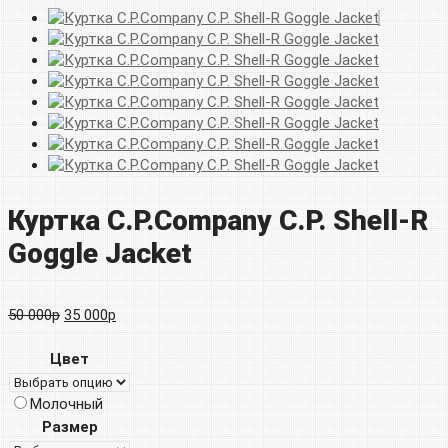
Куртка C.P.Company C.P. Shell-R
Goggle Jacket
Первоначальная
Текущая
50 000
р
35 000
р
цена
цена:
Цвет
составляла
35
Молочный
50
000р.
Размер