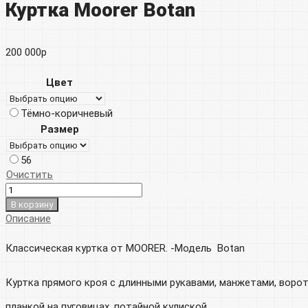
Куртка Moorer Botan
200 000
р
Цвет
Тёмно-коричневый
Размер
56
Очистить
В корзину
Описание
Классическая куртка от MOORER. -Модель Botan
Куртка прямого кроя с длинными рукавами, манжетами, воро
планкой на пуговицах, потайной кулиской.