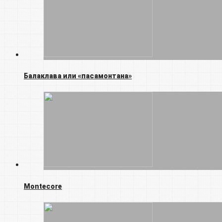
Балаклава или «пасамонтана»
Montecore