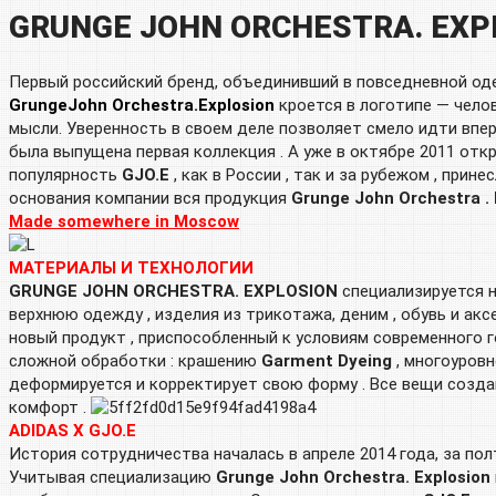
GRUNGE JOHN ORCHESTRA. EXP
Первый российский бренд, объединивший в повседневной од
GrungeJohn Orchestra.Explosion
кроется в логотипе — челов
мысли. Уверенность в своем деле позволяет смело идти впер
была выпущена первая коллекция . А уже в октябре 2011 от
популярность
GJO.E
, как в России , так и за рубежом , при
основания компании вся продукция
Grunge John Orchestra . 
Made somewhere in Moscow
МАТЕРИАЛЫ И ТЕХНОЛОГИИ
GRUNGE JOHN ORCHESTRA. EXPLOSION
специализируется н
верхнюю одежду , изделия из трикотажа, деним , обувь и ак
новый продукт , приспособленный к условиям современного 
сложной обработки : крашению
Garment Dyeing
, многоуровн
деформируется и корректирует свою форму . Все вещи созд
комфорт .
ADIDAS X GJO.E
История сотрудничества началась в апреле 2014 года, за пол
Учитывая специализацию
Grunge John Orchestra. Explosion