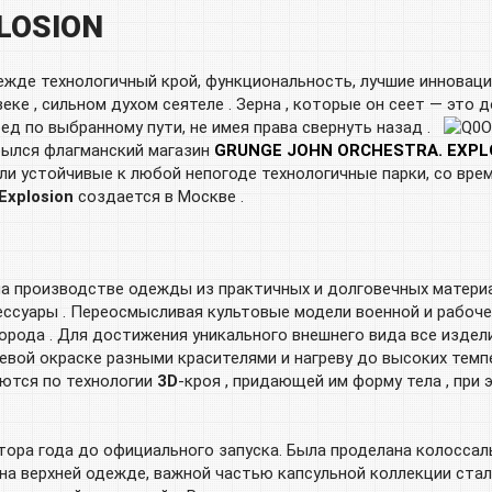
LOSION
ежде технологичный крой, функциональность, лучшие инновац
еке , сильном духом сеятеле . Зерна , которые он сеет — это 
ед по выбранному пути, не имея права свернуть назад .
крылся флагманский магазин
GRUNGE JOHN ORCHESTRA. EXPL
несли устойчивые к любой непогоде технологичные парки, со в
Explosion
создается в Москве .
а производстве одежды из практичных и долговечных материа
сессуары . Переосмысливая культовые модели военной и рабоч
города . Для достижения уникального внешнего вида все изде
евой окраске разными красителями и нагреву до высоких темпе
аются по технологии
3D
-кроя , придающей им форму тела , при
тора года до официального запуска. Была проделана колоссаль
на верхней одежде, важной частью капсульной коллекции ста