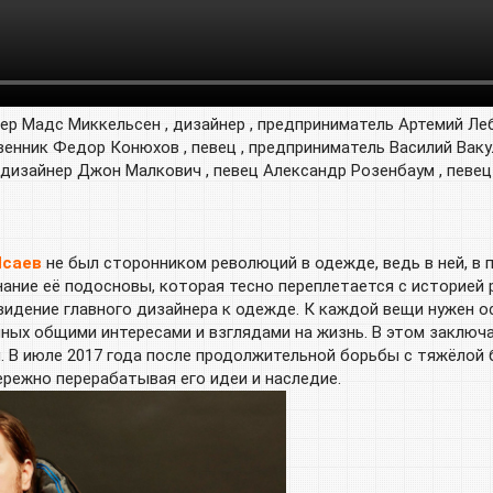
р Мадс Миккельсен , дизайнер , предприниматель Артемий Ле
венник Федор Конюхов , певец , предприниматель Василий Ваку
, дизайнер Джон Малкович , певец Александр Розенбаум , певе
Исаев
не был сторонником революций в одежде, ведь в ней, в 
ние её подосновы, которая тесно переплетается с историей р
идение главного дизайнера к одежде. К каждой вещи нужен о
ых общими интересами и взглядами на жизнь. В этом заключа
. В июле 2017 года после продолжительной борьбы с тяжёлой
режно перерабатывая его идеи и наследие.