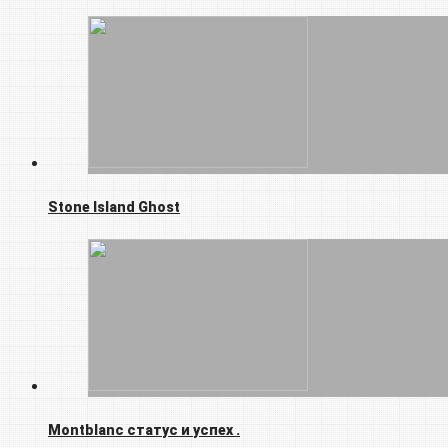
Stone Island Ghost
Montblanc статус и успех .