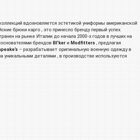
 коллекций вдохновляется эстетикой униформы американской
ские брюки карго , это принесло бренду первый успех.
ранен на рынке Италии до начала 2000-х годов в лучших на
с основателями брендов
Bl’ker
и
Modfitters
, предлагая
peake’s
– разрабатывает оригинальную военную одежду в
на уникальными деталями , в производстве используются