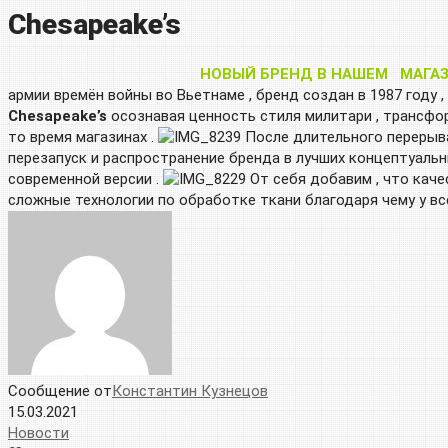
Chesapeake’s
НОВЫЙ БРЕНД В НАШЕМ МАГАЗИНЕ
армии времён войны во Вьетнаме , бренд создан в 1987 году 
Chesapeake’s
осознавая ценность стиля милитари , трансфор
то время магазинах .
После длительного перерыва
перезапуск и распространение бренда в лучших концептуальны
современной версии .
От себя добавим , что каче
сложные технологии по обработке ткани благодаря чему у вс
Сообщение от
Константин Кузнецов
15.03.2021
Новости