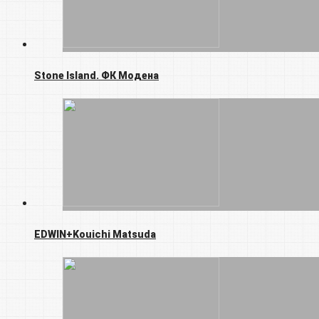
Stone Island. ФК Модена
EDWIN+Kouichi Matsuda