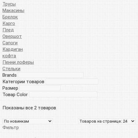
Трусы
Макасины
Брелок
Карго
Плед
Овершот
Сапоги
Кардиган
кофта
Пенни лоферы
Стельки
Brands
Категории товаров
Размер
Товар Color
Показаны все 2 товаров
Фильтр