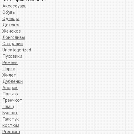
Аксессуары
Обувь
Одежда
Детское
Женское
Лонгсливы
Сандалии
Uncategorized
Пуховики
Ремень
Парка
Жилет
Дублёнки
Анорак
Пальто
Тренчкот
Плащ
Бушлат
Галстук
костюм
Premium