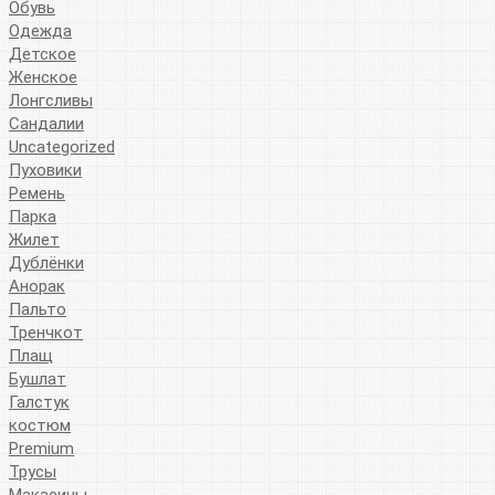
Обувь
Одежда
Детское
Женское
Лонгсливы
Сандалии
Uncategorized
Пуховики
Ремень
Парка
Жилет
Дублёнки
Анорак
Пальто
Тренчкот
Плащ
Бушлат
Галстук
костюм
Premium
Трусы
Макасины