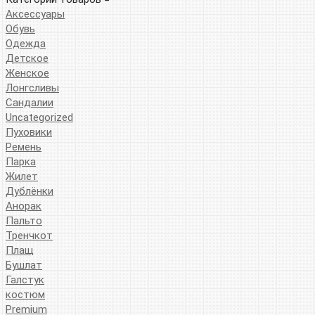
Аксессуары
Обувь
Одежда
Детское
Женское
Лонгсливы
Сандалии
Uncategorized
Пуховики
Ремень
Парка
Жилет
Дублёнки
Анорак
Пальто
Тренчкот
Плащ
Бушлат
Галстук
костюм
Premium