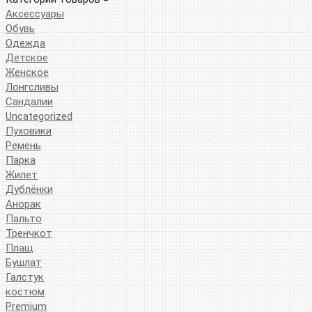
Аксессуары
Обувь
Одежда
Детское
Женское
Лонгсливы
Сандалии
Uncategorized
Пуховики
Ремень
Парка
Жилет
Дублёнки
Анорак
Пальто
Тренчкот
Плащ
Бушлат
Галстук
костюм
Premium