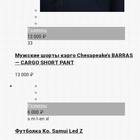
Размеры
13 000 ₽
33
Мужские шорты карго Chesapeake’s BARRAS
— CARGO SHORT PANT
13 000 ₽
Размеры
6 000 ₽
s
m
l-en
xl
Футболка Ko. Samui Led Z