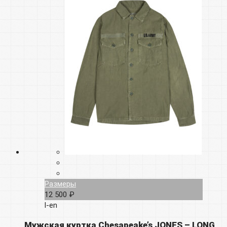
Размеры
12 500 ₽
l-en
Мужская куртка Chesapeake’s JONES – LONG