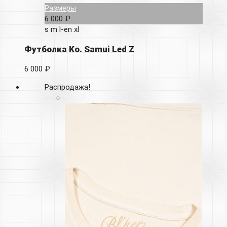
Размеры
6 000 ₽
s
m
l-en
xl
Футболка Ko. Samui Led Z
6 000 ₽
Распродажа!