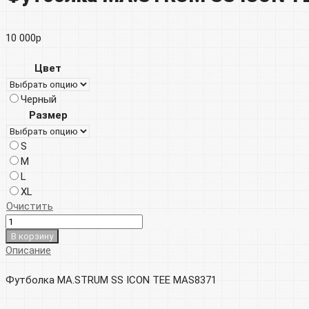
10 000
р
Цвет
Черный
Размер
S
M
L
XL
Очистить
В корзину
Описание
Футболка MA.STRUM SS ICON TEE MAS8371