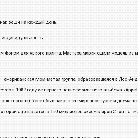
 как вещи на каждый день.
 индивидуальность.
 фоном для яркого принта. Мастера марки сшили модель из мя
— американская глэм-метал группа, образовавшаяся в Лос-Андж
rds в 1987 году её первого полноформатного альбома «Appetit
-ролла). Успех был закреплён мировым турне и двумя альбомами
которой оценивается в 150 миллионов экземпляров.Стоит отме
 каждой вещью трудится десяток дизайнеров.