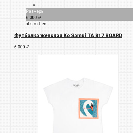
Размеры
6 000 ₽
xl
s
m
l-en
Футболка женская Ko Samui TA 817 BOARD
6 000 ₽