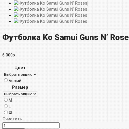
Футболка Ko Samui Guns N’ Ros
6 000
р
Цвет
Белый
Размер
M
L
XL
Очистить