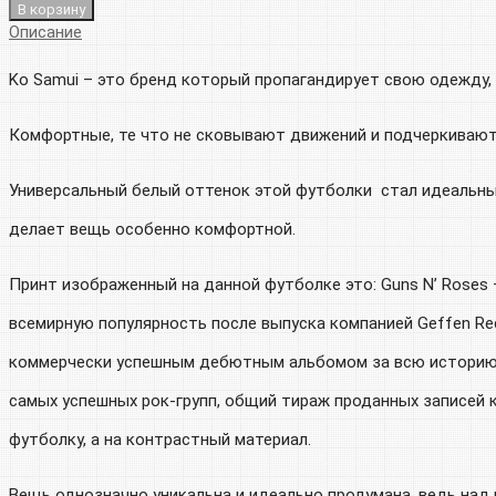
В корзину
Описание
Ko Samui – это бренд который пропагандирует свою одежду,
Комфортные, те что не сковывают движений и подчеркивают
Универсальный белый оттенок этой футболки стал идеальным
делает вещь особенно комфортной.
Принт изображенный на данной футболке это: Guns N’ Roses 
всемирную популярность после выпуска компанией Geffen Reco
коммерчески успешным дебютным альбомом за всю историю рок-н
самых успешных рок-групп, общий тираж проданных записей 
футболку, а на контрастный материал.
Вещь однозначно уникальна и идеально продумана, ведь над