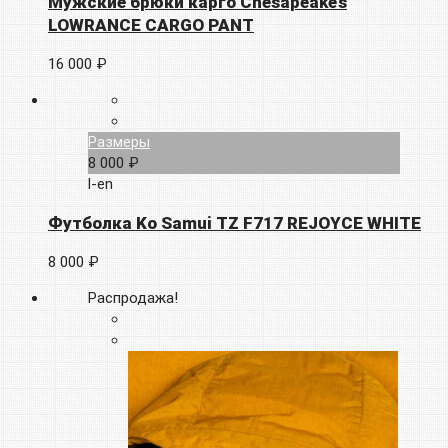
Мужские брюки карго Chesapeake’s
LOWRANCE CARGO PANT
16 000 ₽
Размеры
8 000 ₽
l-en
Футболка Ko Samui TZ F717 REJOYCE WHITE
8 000 ₽
Распродажа!