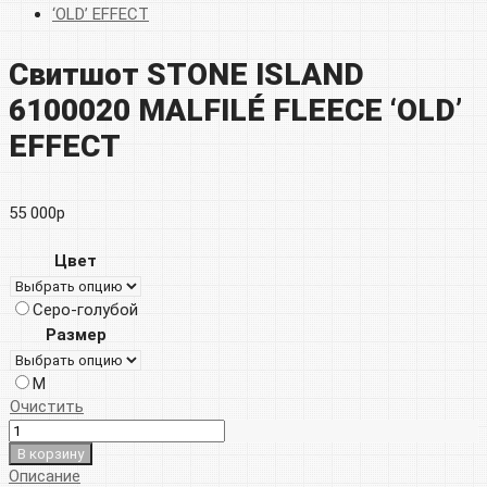
Свитшот STONE ISLAND
6100020 MALFILÉ FLEECE ‘OLD’
EFFECT
55 000
р
Цвет
Серо-голубой
Размер
M
Очистить
В корзину
Описание