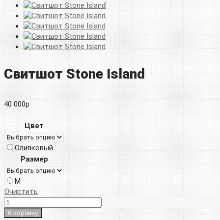
Свитшот Stone Island
40 000
р
Цвет
Оливковый
Размер
M
Очистить
В корзину