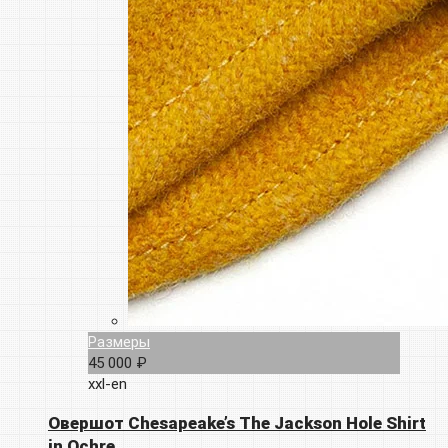
Размеры
45 000 ₽
xxl-en
Овершот Chesapeake’s The Jackson Hole Shirt
in Ochre