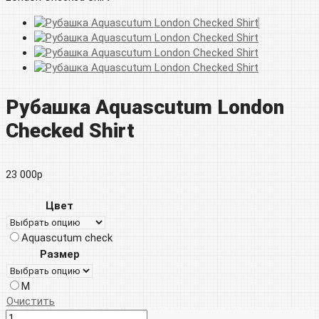
Рубашка Aquascutum London
Checked Shirt
23 000
р
Цвет
Aquascutum check
Размер
M
Очистить