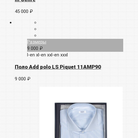
45 000 ₽
Размеры
9 000 ₽
l-en
xl-en
xxl-en
xxxl
Поло Add polo LS Piquet 11AMP90
9 000 ₽