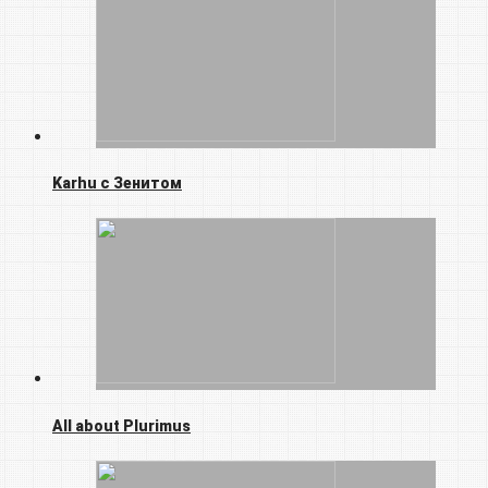
Karhu с Зенитом
All about Plurimus