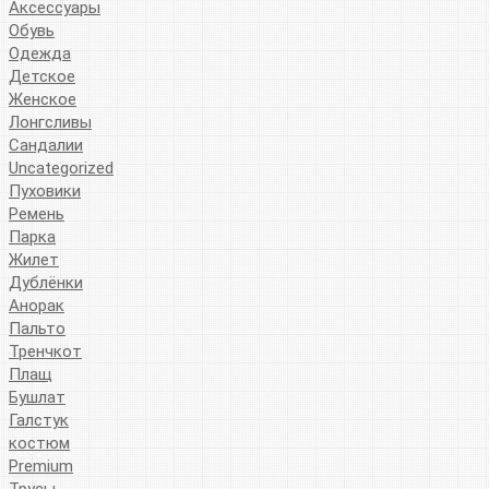
Аксессуары
Обувь
Одежда
Детское
Женское
Лонгсливы
Сандалии
Uncategorized
Пуховики
Ремень
Парка
Жилет
Дублёнки
Анорак
Пальто
Тренчкот
Плащ
Бушлат
Галстук
костюм
Premium
Трусы