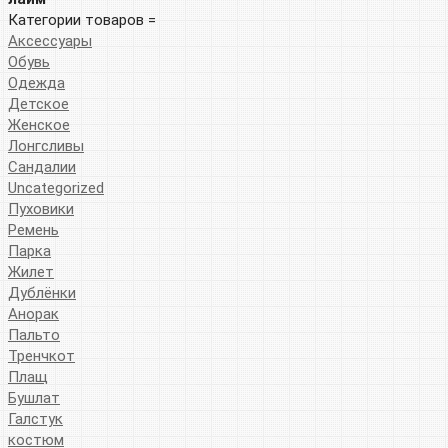
Категории товаров =
Аксессуары
Обувь
Одежда
Детское
Женское
Лонгсливы
Сандалии
Uncategorized
Пуховики
Ремень
Парка
Жилет
Дублёнки
Анорак
Пальто
Тренчкот
Плащ
Бушлат
Галстук
костюм