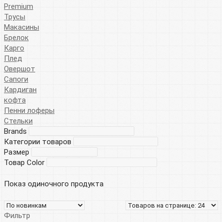
Premium
Трусы
Макасины
Брелок
Карго
Плед
Овершот
Сапоги
Кардиган
кофта
Пенни лоферы
Стельки
Brands
Категории товаров
Размер
Товар Color
Показ одиночного продукта
Фильтр