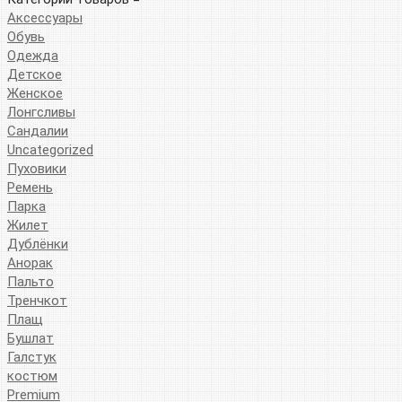
Аксессуары
Обувь
Одежда
Детское
Женское
Лонгсливы
Сандалии
Uncategorized
Пуховики
Ремень
Парка
Жилет
Дублёнки
Анорак
Пальто
Тренчкот
Плащ
Бушлат
Галстук
костюм
Premium