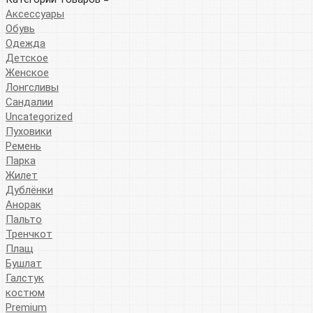
Аксессуары
Обувь
Одежда
Детское
Женское
Лонгсливы
Сандалии
Uncategorized
Пуховики
Ремень
Парка
Жилет
Дублёнки
Анорак
Пальто
Тренчкот
Плащ
Бушлат
Галстук
костюм
Premium