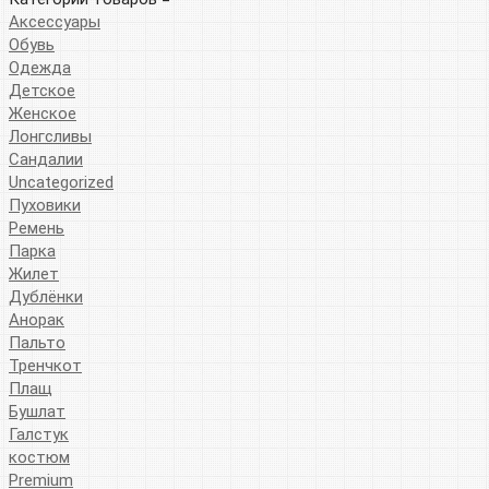
Аксессуары
Обувь
Одежда
Детское
Женское
Лонгсливы
Сандалии
Uncategorized
Пуховики
Ремень
Парка
Жилет
Дублёнки
Анорак
Пальто
Тренчкот
Плащ
Бушлат
Галстук
костюм
Premium