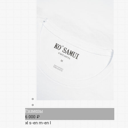
Размеры
6 000 ₽
xl
s-en
m-en
l