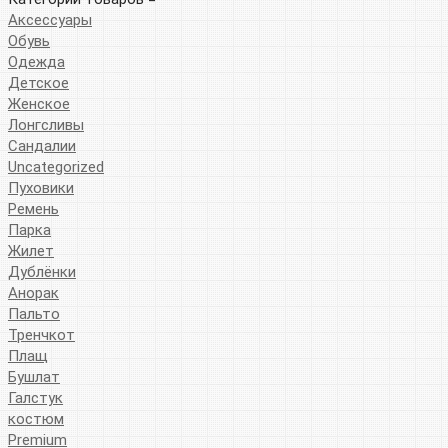
Аксессуары
Обувь
Одежда
Детское
Женское
Лонгсливы
Сандалии
Uncategorized
Пуховики
Ремень
Парка
Жилет
Дублёнки
Анорак
Пальто
Тренчкот
Плащ
Бушлат
Галстук
костюм
Premium