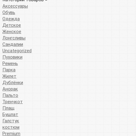
Аксессуары
Обувь
Одежда
Детское
Женское
Лонгсливы
Сандалии
Uncategorized
Пуховики
Ремень
Парка
Жилет
Дублёнки
Анорак
Пальто
Тренчкот
Плащ
Бушлат
Галстук
костюм
Premium