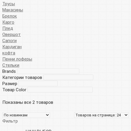
Трусы
Макасины
Брелок
Карго
Плед
Овершот
Сапоги
Кардиган
кофта
Пенни лоферы
Стельки
Brands
Категории товаров
Размер
Товар Color
Показаны все 2 товаров
Фильтр