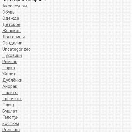
Аксессуары
Обувь
Одежда
Детское
Женское
Лонгсливы
Сандалии
Uncategorized
Пуховики
Ремень
Парка
Жилет
Дублёнки
Анорак
Пальто
Тренчкот
Плащ
Бушлат
Галстук
костюм
Premium