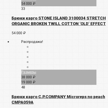
54 000 ₽
33
Брюки карго STONE ISLAND 3100034 STRETCH
ORGANIC BROKEN TWILL COTTON ‘OLD’ EFFECT
54 000 ₽
Распродажа!
Размеры
38 000 ₽
19 000 ₽
48
Брюки карго C.P.COMPANY Microreps no peach
CMPA059A