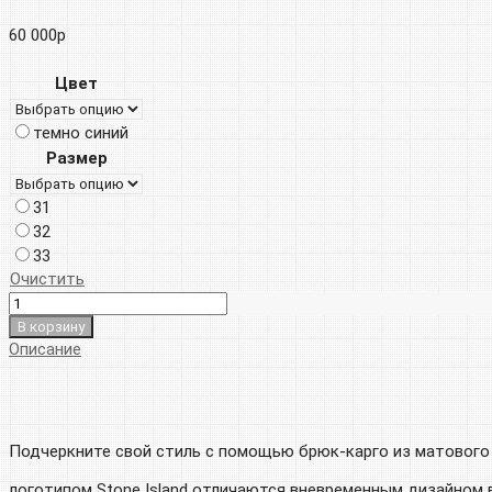
60 000
р
Цвет
темно синий
Размер
31
32
33
Очистить
В корзину
Описание
Подчеркните свой стиль с помощью брюк-карго из матового 
логотипом Stone Island отличаются вневременным дизайном 