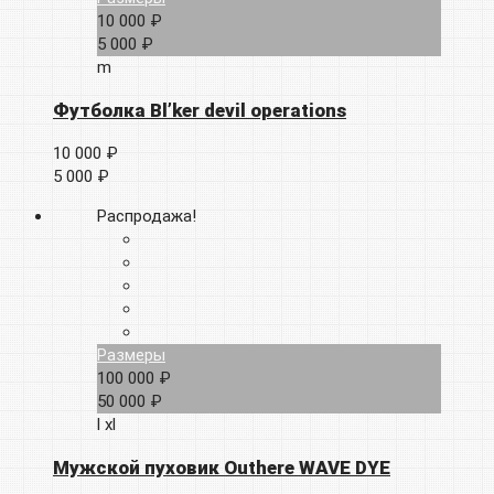
10 000 ₽
5 000 ₽
m
Футболка Bl’ker devil operations
10 000 ₽
5 000 ₽
Распродажа!
Размеры
100 000 ₽
50 000 ₽
l
xl
Мужской пуховик Outhere WAVE DYE