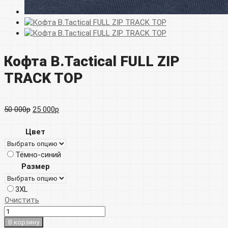
Кофта B.Tactical FULL ZIP
TRACK TOP
Первоначальная
Текущая
50 000
р
25 000
р
цена
цена:
Цвет
составляла
25
Тёмно-синий
50
000р.
Размер
000р.
3XL
Очистить
В корзину