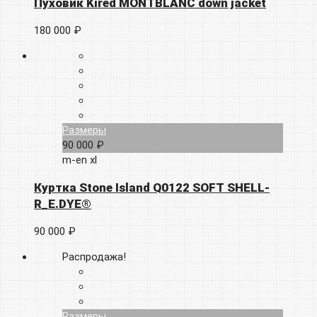
Пуховик Kired MONTBLANC down jacket
180 000 ₽
Размеры
90 000 ₽
m-en
xl
Куртка Stone Island Q0122 SOFT SHELL-
R_E.DYE®
90 000 ₽
Распродажа!
Размеры