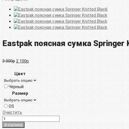
Eastpak поясная сумка Springer K
Первоначальная
Текущая
3 000
р
2 100
р
цена
цена:
Цвет
составляла
2
Чёрный
3
100р.
Размер
000р.
OS
Очистить
В корзину