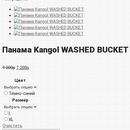
Панама Kangol WASHED BUCKET
Первоначальная
Текущая
9 000
р
7 200
р
цена
цена:
Цвет
составляла
7
Тёмно-синий
9
200р.
Размер
000р.
L
XL
Очистить