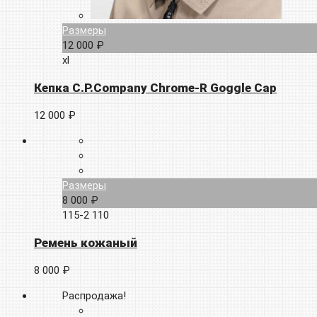
Размеры
12 000 ₽
xl
Кепка C.P.Company Chrome-R Goggle Cap
12 000 ₽
Размеры
8 000 ₽
115-2
110
Ремень кожаный
8 000 ₽
Распродажа!