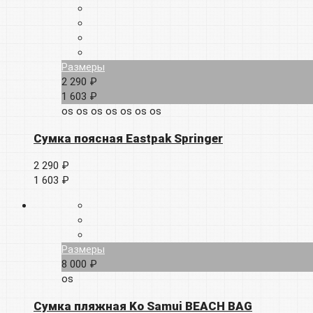
Размеры
2 290 ₽
1 603 ₽
os
os
os
os
os
os
os
Сумка поясная Eastpak Springer
2 290 ₽
1 603 ₽
Размеры
8 000 ₽
os
Сумка пляжная Ko Samui BEACH BAG