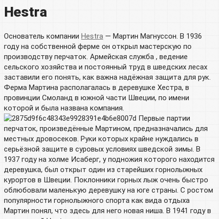
Hestra
Основатель компании
Hestra
— Мартин Магнуссон. В 1936
году на собственной ферме он открыл мастерскую по
производству перчаток. Армейская служба , ведение
сельского хозяйства и постоянный труд в шведских лесах
заставили его понять, как важна надёжная защита для рук.
Ферма Мартина располагалась в деревушке Хестра, в
провинции Смоланд в южной части Швеции, по имени
которой и была названа компания.
Первые партии
перчаток, произведённые Мартином, предназначались для
местных дровосеков. Руки которых крайне нуждались в
серьёзной защите в суровых условиях шведской зимы. В
1937 году на холме Исаберг, у подножия которого находится
деревушка, был открыт один из старейших горнолыжных
курортов в Швеции. Поклонники горных лыж очень быстро
облюбовали маленькую деревушку на юге страны. С ростом
популярности горнолыжного спорта как вида отдыха
Мартин понял, что здесь для него новая ниша. В 1941 году в