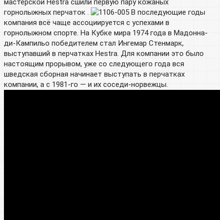
мастерской Hestra сшили первую пару кожаных
горнолыжных перчаток .
В последующие годы
компания всё чаще ассоциируется с успехами в
горнолыжном спорте. На Кубке мира 1974 года в Мадонна-
ди-Кампильо победителем стал Ингемар Стенмарк,
выступавший в перчатках Hestra. Для компании это было
настоящим прорывом, уже со следующего года вся
шведская сборная начинает выступать в перчатках
компании, а с 1981-го — и их соседи-норвежцы.