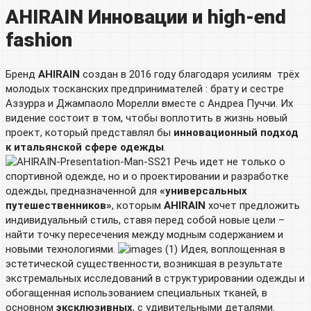
AHIRAIN Инновации и high-end
fashion
Бренд
AHIRAIN
создан в 2016 году благодаря усилиям трёх
молодых тосканских предпринимателей : брату и сестре
Аззурра и Джампаоло Морелли вместе с Андреа Пуччи. Их
видение состоит в том, чтобы воплотить в жизнь новый
проект, который представлял бы
инновационный подход
к итальянской сфере одежды
.
Речь идет не только о
спортивной одежде, но и о проектировании и разработке
одежды, предназначенной для
«универсальных
путешественников»
, которым
AHIRAIN
хочет предложить
индивидуальный стиль, ставя перед собой новые цели –
найти точку пересечения между модным содержанием и
новыми технологиями.
Идея, воплощенная в
эстетической существенности, возникшая в результате
экстремальных исследований в структурировании одежды и
обогащенная использованием специальных тканей, в
основном
эксклюзивных
, с удивительными деталями.